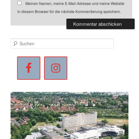
Meinen Namen, meine E-Mail-Adresse und meine Website
in diesem Browser für die nächste Kommentierung speichern.
S
u
c
h
e
n