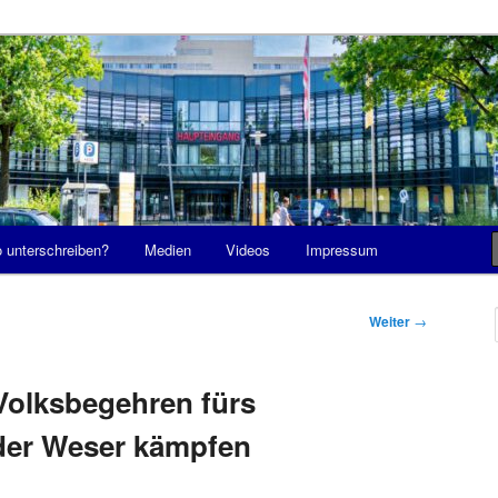
 schließen
n-LdW – gegen die Schließung
 Links-der-Weser
 unterschreiben?
Medien
Videos
Impressum
Weiter
→
 Volksbegehren fürs
der Weser kämpfen