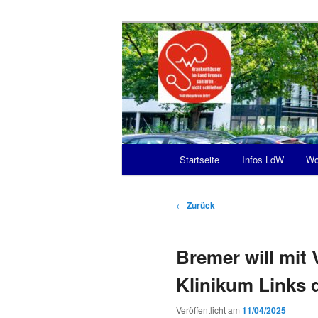
Zum
Krankenhäuser erhalten – nicht
Inhalt
wechseln
Volksbegehre
des Klinikums
Hauptmenü
Startseite
Infos LdW
Wo
Beitragsnavigation
←
Zurück
Bremer will mit
Klinikum Links 
Veröffentlicht am
11/04/2025