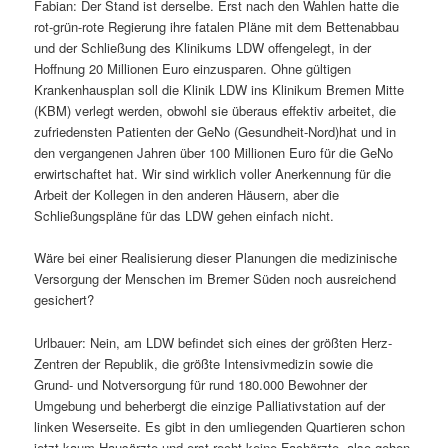
Fabian: Der Stand ist derselbe. Erst nach den Wahlen hatte die
rot-grün-rote Regierung ihre fatalen Pläne mit dem Bettenabbau
und der Schließung des Klinikums LDW offengelegt, in der
Hoffnung 20 Millionen Euro einzusparen. Ohne gültigen
Krankenhausplan soll die Klinik LDW ins Klinikum Bremen Mitte
(KBM) verlegt werden, obwohl sie überaus effektiv arbeitet, die
zufriedensten Patienten der GeNo (Gesundheit-Nord)hat und in
den vergangenen Jahren über 100 Millionen Euro für die GeNo
erwirtschaftet hat. Wir sind wirklich voller Anerkennung für die
Arbeit der Kollegen in den anderen Häusern, aber die
Schließungspläne für das LDW gehen einfach nicht.
Wäre bei einer Realisierung dieser Planungen die medizinische
Versorgung der Menschen im Bremer Süden noch ausreichend
gesichert?
Urlbauer: Nein, am LDW befindet sich eines der größten Herz-
Zentren der Republik, die größte Intensivmedizin sowie die
Grund- und Notversorgung für rund 180.000 Bewohner der
Umgebung und beherbergt die einzige Palliativstation auf der
linken Weserseite. Es gibt in den umliegenden Quartieren schon
jetzt kaum Hausärzte und erst recht keine Fachärzte, also gehen