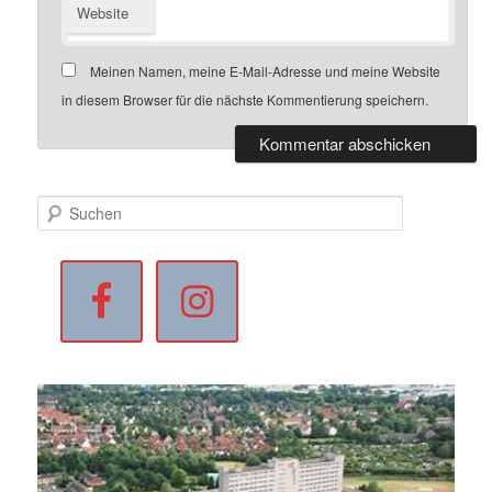
Website
Meinen Namen, meine E-Mail-Adresse und meine Website
in diesem Browser für die nächste Kommentierung speichern.
S
u
c
h
e
n