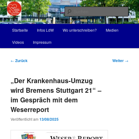
Zum
Krankenhäuser erhalten – nicht schließen
Inhalt
Such
wechseln
Volksbegehren-LdW – gegen die
Hauptmenü
Startseite
Infos LdW
Wo unterschreiben?
Medien
Schließung des Klinikums Links-
Videos
Impressum
der-Weser
Beitragsnavigation
←
Zurück
Weiter
→
„Der Krankenhaus-Umzug
wird Bremens Stuttgart 21“ –
im Gespräch mit dem
Weserreport
Veröffentlicht am
13/08/2025