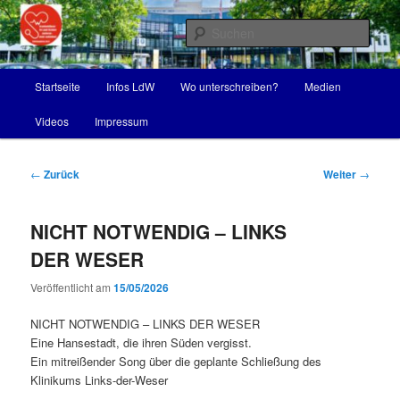
Zum
Krankenhäuser erhalten – nicht schließen
Inhalt
Such
wechseln
Volksbegehren-LdW – gegen die
Hauptmenü
Startseite
Infos LdW
Wo unterschreiben?
Medien
Schließung des Klinikums Links-
Videos
Impressum
der-Weser
Beitragsnavigation
←
Zurück
Weiter
→
NICHT NOTWENDIG – LINKS
DER WESER
Veröffentlicht am
15/05/2026
NICHT NOTWENDIG – LINKS DER WESER
Eine Hansestadt, die ihren Süden vergisst.
Ein mitreißender Song über die geplante Schließung des
Klinikums Links-der-Weser